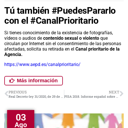
Tú también #PuedesPararlo
con el #CanalPrioritario
Si tienes conocimiento de la existencia de fotografías,
vídeos o audios de
contenido sexual o violento
que
circulan por Internet sin el consentimiento de las personas
afectadas, solicita su retirada en el
Canal prioritario de la
Agencia.
https://www.aepd.es/canalprioritario/
Más información
PREVIOUS
NEXT
Real Decreto-ley 31/2020, de 29 de septiembre, por el que se adoptan medidas urgentes en el ámbito de la educación no universitaria.
PISA 2018. Informe español sobre Competencia Global
03
Ago