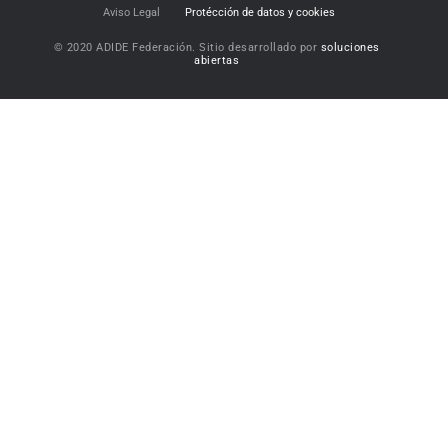
Aviso Legal
Protécción de datos y cookies
© 2020 ADIDE Federación. Sitio desarrollado por
soluciones
abiertas