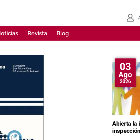
oticias
Revista
Blog
03
Ago
2026
Abierta la
inspección