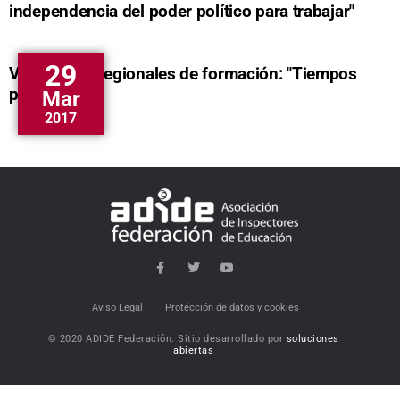
independencia del poder político para trabajar"
29
V Jornadas regionales de formación: "Tiempos
para educar"
Mar
2017
Aviso Legal
Protécción de datos y cookies
© 2020 ADIDE Federación. Sitio desarrollado por
soluciones
abiertas