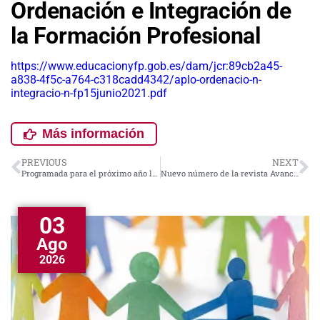
Ordenación e Integración de
la Formación Profesional
https://www.educacionyfp.gob.es/dam/jcr:89cb2a45-
a838-4f5c-a764-c318cadd4342/aplo-ordenacio-n-
integracio-n-fp15junio2021.pdf
Más información
PREVIOUS
NEXT
Programada para el próximo año la nueva edición del curso «Casos prácticos de inspección educativa»
Nuevo número de la revista Avances en Supervisión Educativa
03
Ago
2026