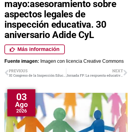
mayo:asesoramiento sobre
aspectos legales de
inspección educativa. 30
aniversario Adide CyL
Más información
Fuente imagen:
Imagen con licencia Creative Commons
PREVIOUS
NEXT
XI Congreso de la Inspección Educativa de Galicia «La Inspección Educativa: nuevos. retos, nuevas oportunidades», Ourense – 2 y 3 de mayo 2024.
Jornada FP: La respuesta educativa ante la crisis, una mirada 360
03
Ago
2026