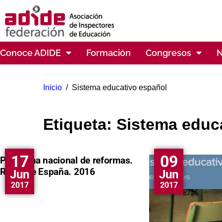
Conoce ADIDE
Formación
Congresos
N
Inicio
/
Sistema educativo español
Etiqueta:
Sistema educ
17
09
Programa nacional de reformas.
Reino de España. 2016
Jun
Jun
2017
2017